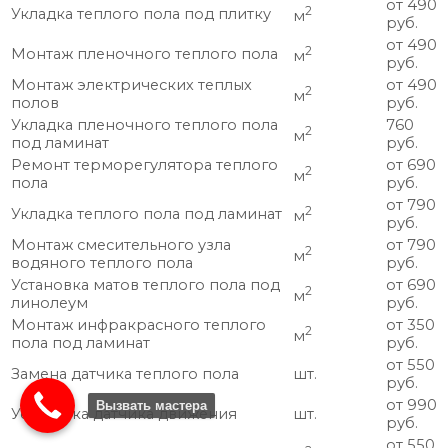
от 490
2
Укладка теплого пола под плитку
м
руб.
от 490
2
Монтаж пленочного теплого пола
м
руб.
Монтаж электрических теплых
от 490
2
м
полов
руб.
Укладка пленочного теплого пола
760
2
м
под ламинат
руб.
Ремонт терморегулятора теплого
от 690
2
м
пола
руб.
от 790
2
Укладка теплого пола под ламинат
м
руб.
Монтаж смесительного узла
от 790
2
м
водяного теплого пола
руб.
Установка матов теплого пола под
от 690
2
м
линолеум
руб.
Монтаж инфракрасного теплого
от 350
2
м
пола под ламинат
руб.
от 550
Замена датчика теплого пола
шт.
руб.
от 990
Вызвать мастера
Установка датчика движения
шт.
руб.
от 550