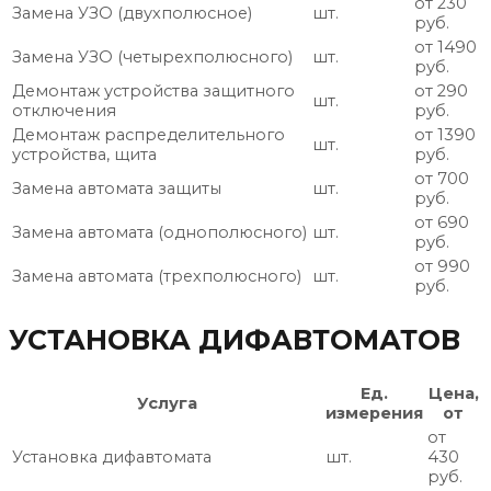
от 230
Замена УЗО (двухполюсное)
шт.
руб.
от 1490
Замена УЗО (четырехполюсного)
шт.
руб.
Демонтаж устройства защитного
от 290
шт.
отключения
руб.
Демонтаж распределительного
от 1390
шт.
устройства, щита
руб.
от 700
Замена автомата защиты
шт.
руб.
от 690
Замена автомата (однополюсного)
шт.
руб.
от 990
Замена автомата (трехполюсного)
шт.
руб.
УСТАНОВКА ДИФАВТОМАТОВ
Ед.
Цена,
Услуга
измерения
от
от
Установка дифавтомата
шт.
430
руб.